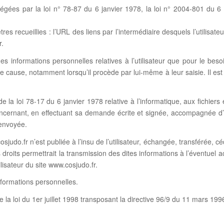
ées par la loi n° 78-87 du 6 janvier 1978, la loi n° 2004-801 du 6 ao
êtres recueillies : l’URL des liens par l’intermédiaire desquels l’utilisa
r.
s informations personnelles relatives à l’utilisateur que pour le beso
e cause, notamment lorsqu’il procède par lui-même à leur saisie. Il est al
la loi 78-17 du 6 janvier 1978 relative à l’informatique, aux fichiers et
oncernant, en effectuant sa demande écrite et signée, accompagnée d’une
 envoyée.
osjudo.fr n’est publiée à l’insu de l’utilisateur, échangée, transférée
 droits permettrait la transmission des dites informations à l’éventuel 
lisateur du site www.cosjudo.fr.
informations personnelles.
la loi du 1er juillet 1998 transposant la directive 96/9 du 11 mars 199