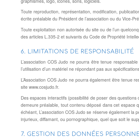
graphismes, logo, icônes, sons, logiciels.
Toute reproduction, représentation, modification, publicatio
écrite préalable du Président de l’association ou du Vice-Pré
Toute exploitation non autorisée du site ou de l’un quelco
des articles L.335-2 et suivants du Code de Propriété Intellec
6. LIMITATIONS DE RESPONSABILITÉ
L’association COS Judo ne pourra être tenue responsable de
l’utilisation d’un matériel ne répondant pas aux spécification
L’Association COS Judo ne pourra également être tenue res
site www.cosjudo.fr.
Des espaces interactifs (possibilité de poser des questions 
demeure préalable, tout contenu déposé dans cet espace qui c
échéant, L’association COS Judo se réserve également la poss
injurieux, diffamant, ou pornographique, quel que soit le sup
7. GESTION DES DONNÉES PERSONN