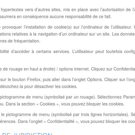
 hypertextes vers d’autres sites, mis en place avec l’autorisation d
t n’assumera en conséquence aucune responsabilité de ce fait.
provoquer l’installation de cookie(s) sur l’ordinateur de l’utilisateur.
rmations relatives à la navigation d’un ordinateur sur un site. Les donnée
ures de fréquentation.
ibilité d’accéder à certains services. L’utilisateur peut toutefois co
 de rouage en haut a droite) / options internet. Cliquez sur Confidential
sur le bouton Firefox, puis aller dans l’onglet Options. Cliquer sur l’
n décochez-la pour désactiver les cookies.
le pictogramme de menu (symbolisé par un rouage). Sélectionnez Paramè
enu. Dans la section « Cookies », vous pouvez bloquer les cookies.
 le pictogramme de menu (symbolisé par trois lignes horizontales). S
férences. Dans l’onglet « Confidentialité », vous pouvez bloquer les coo