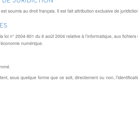
N DE JURIDICTION
r est soumis au droit français. Il est fait attribution exclusive de juridi
ÉES
loi n° 2004-801 du 6 août 2004 relative à l’informatique, aux fichiers e
 l’économie numérique.
nommé.
tent, sous quelque forme que ce soit, directement ou non, l’identifica